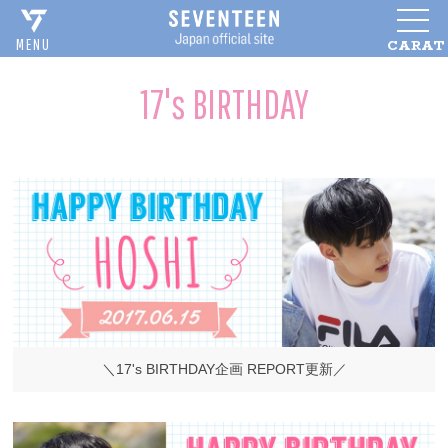
CARAT
MENU
17's BIRTHDAY
＼17's BIRTHDAY企画 REPORT更新／