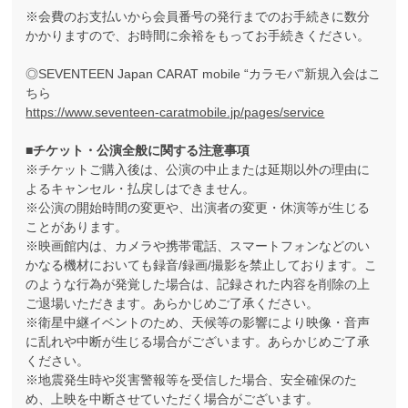
※会費のお支払いから会員番号の発行までのお手続きに数分
かかりますので、お時間に余裕をもってお手続きください。
◎SEVENTEEN Japan CARAT mobile “カラモバ”新規入会はこ
ちら
https://www.seventeen-caratmobile.jp/pages/service
■チケット・公演全般に関する注意事項
※チケットご購入後は、公演の中止または延期以外の理由に
よるキャンセル・払戻しはできません。
※公演の開始時間の変更や、出演者の変更・休演等が生じる
ことがあります。
※映画館内は、カメラや携帯電話、スマートフォンなどのい
かなる機材においても録音/録画/撮影を禁止しております。こ
のような行為が発覚した場合は、記録された内容を削除の上
ご退場いただきます。あらかじめご了承ください。
※衛星中継イベントのため、天候等の影響により映像・音声
に乱れや中断が生じる場合がございます。あらかじめご了承
ください。
※地震発生時や災害警報等を受信した場合、安全確保のた
め、上映を中断させていただく場合がございます。