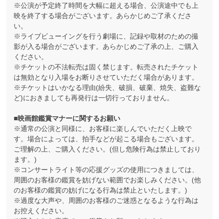
※公演が予定終了時間を大幅に超える場合、公演途中でも上
映を終了する場合がございます。あらかじめご了承くださ
い。
※ライブビューイングを行う劇場に、記録や取材のための撮
影が入る場合がございます。あらかじめご了承の上、ご購入
ください。
※チケットの不法転売は固く禁じます。転売されたチケット
は無効となり入場をお断りさせていただく場合があります。
※チケットはいかなる理由(紛失、破損、破棄、焼失、盗難な
ど)におきましても再発行は一切行っておりません。
■映画館鑑賞マナーに関するお願い
※通常の公演と同様に、お客様に楽しんでいただく上映で
す。場合によっては、拍手などが起こる場合もございます。
ご理解の上、ご購入ください。(但し危険行為は禁止しており
ます。)
※コンサートライト等の応援グッズの使用につきましては、
周囲のお客様の鑑賞を妨げない範囲でお楽しみください。(他
のお客様の鑑賞の妨げになる行為は禁止といたします。)
※過度な大声や、周囲のお客様のご迷惑となるような行為は
お控えください。