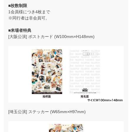
■枚数制限
1会員様につき4枚まで
※同行者は非会員可。
■来場者特典
[大阪公演] ポストカード (W100mm×H148mm)
[埼玉公演] ステッカー (W65mm×H97mm)