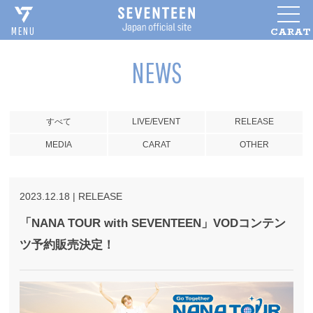
CARAT
MENU
NEWS
すべて
LIVE/EVENT
RELEASE
MEDIA
CARAT
OTHER
2023
.
12
.
18
|
RELEASE
「NANA TOUR with SEVENTEEN」VODコンテン
ツ予約販売決定！