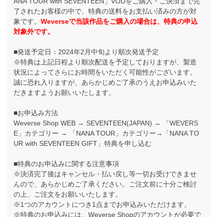
ANA TOUR with SEVENTEEN」VODをご購入・ご決済まで完
了されたお客様の中で、特典の送料をお支払い済みの方が対
象です。
Weverseで当該作品をご購入の場合は、特典の申込
対象外です。
■発送予定日：2024年2月中旬より順次発送予定
※特典は上記日程より順次配送を予定しておりますが、製造
状況によってさらにお時間をいただく可能性がございます。
誠に恐れ入りますが、あらかじめご了承のうえお申込みいた
だきますようお願いいたします。
■お申込み方法
Weverse Shop WEB → SEVENTEEN(JAPAN) → 「WEVERS
E」カテゴリー → 「NANA TOUR」カテゴリー→「NANA TO
UR with SEVENTEEN GIFT」特典を申し込む
■特典のお申込みに関する注意事項
※決済完了後はキャンセル・払い戻し等一切お受けできませ
んので、あらかじめご了承ください。ご注文前に十分ご検討
の上、ご注文をお願いいたします。
※1つのアカウントにつき1点までお申込みいただけます。
※特典のお申込みには、Weverse Shopのアカウントが必要で