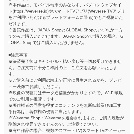
※本作品は、モバイル端末のみならず、パソコンウェブサイ
ト(
https://weverse.io
)やスマートTVアプリ(Weverse TVアプリ
をご利用いただけるプラットフォームに限る)でもご視聴いた
だけます。
※当該作品は、JAPAN ShopとGLOBAL Shopのいずれか一方
でのみご購入いただけます。JAPAN Shopでご購入の場合、G
LOBAL Shopではご購入いただけません。
■注意事項
※決済完了後はキャンセル・払い戻し等一切お受けできませ
ん。ご注文前に十分ご検討の上、ご注文をお願いいたしま
す。
※ご購入前にご利用の端末で正常に再生されるかを、プレビ
ュー映像でお試しください。
※映像の視聴にはデータ通信量がかかりますので、Wi-Fi環境
でのご利用を推奨します。
※著作権者の同意を得ずにコンテンツを無断転載及び加工す
る行為は、著作権の侵害に当たります。
※Weverse Shop・Weverseを退会されますと、ご購入履歴が
削除され復元できませんので、ご注意ください。
※有料作品の場合、複数のスマートTV(スマートTVのメーカー