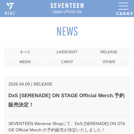
CARAT
MENU
NEWS
すべて
LIVE/EVENT
RELEASE
MEDIA
CARAT
OTHER
2026
.
04
.
09
|
RELEASE
DxS [SERENADE] ON STAGE Official Merch.予約
販売決定！
SEVENTEEN Weverse Shopにて、DxS [SERENADE] ON STA
GE Official Merch.の予約販売が決定いたしました！