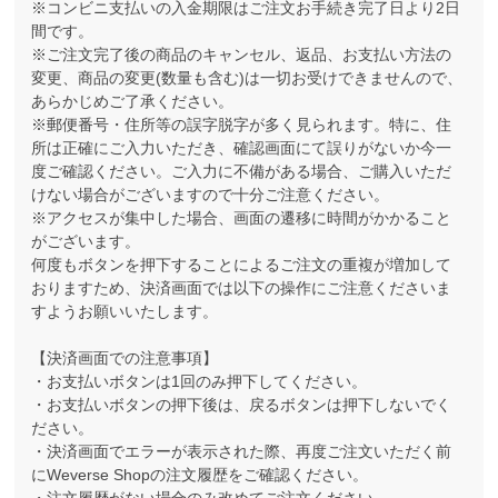
※コンビニ支払いの入金期限はご注文お手続き完了日より2日
間です。
※ご注文完了後の商品のキャンセル、返品、お支払い方法の
変更、商品の変更(数量も含む)は一切お受けできませんので、
あらかじめご了承ください。
※郵便番号・住所等の誤字脱字が多く見られます。特に、住
所は正確にご入力いただき、確認画面にて誤りがないか今一
度ご確認ください。ご入力に不備がある場合、ご購入いただ
けない場合がございますので十分ご注意ください。
※アクセスが集中した場合、画面の遷移に時間がかかること
がございます。
何度もボタンを押下することによるご注文の重複が増加して
おりますため、決済画面では以下の操作にご注意くださいま
すようお願いいたします。
【決済画面での注意事項】
・お支払いボタンは1回のみ押下してください。
・お支払いボタンの押下後は、戻るボタンは押下しないでく
ださい。
・決済画面でエラーが表示された際、再度ご注文いただく前
にWeverse Shopの注文履歴をご確認ください。