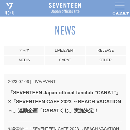
CARAT
MENU
NEWS
すべて
LIVE/EVENT
RELEASE
MEDIA
CARAT
OTHER
2023
.
07
.
06
|
LIVE/EVENT
「SEVENTEEN Japan official fanclub "CARAT"」
×「SEVENTEEN CAFE 2023 ～BEACH VACATION
～」連動企画「CARATくじ」実施決定！
対象期間に「SEVENTEEN CAFE 2023 ～BEACH VACATION