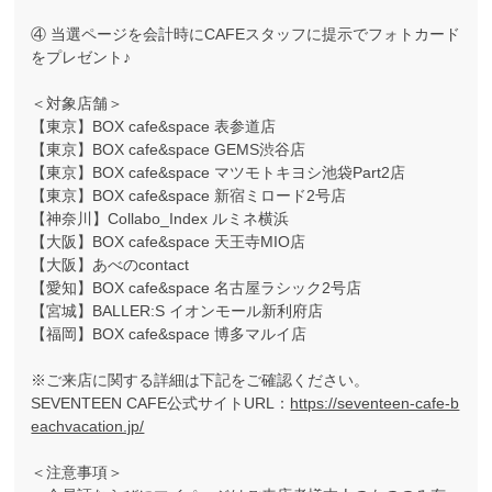
④ 当選ページを会計時にCAFEスタッフに提示でフォトカード
をプレゼント♪
＜対象店舗＞
【東京】BOX cafe&space 表参道店
【東京】BOX cafe&space GEMS渋谷店
【東京】BOX cafe&space マツモトキヨシ池袋Part2店
【東京】BOX cafe&space 新宿ミロード2号店
【神奈川】Collabo_Index ルミネ横浜
【大阪】BOX cafe&space 天王寺MIO店
【大阪】あべのcontact
【愛知】BOX cafe&space 名古屋ラシック2号店
【宮城】BALLER:S イオンモール新利府店
【福岡】BOX cafe&space 博多マルイ店
※ご来店に関する詳細は下記をご確認ください。
SEVENTEEN CAFE公式サイトURL：
https://seventeen-cafe-b
eachvacation.jp/
＜注意事項＞