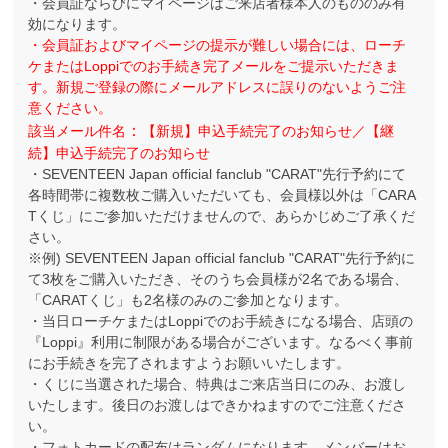
・会員証ならびにマイページはご来店者様本人のもののみ有
効になります。
・会員証およびマイページの提示が難しい場合には、ローチ
ケまたはLoppiでのお手続き完了メールをご提示いただきま
す。新規ご登録の際にメールアドレスに誤りのないようご注
意ください。
：
該当メール件名
【新規】申込手続完了のお知らせ／【継
続】申込手続完了のお知らせ
・SEVENTEEN Japan official fanclub "CARAT"先行予約にて
各時間帯に複数枚ご購入いただいても、会員様以外は「CARA
Tくじ」にご参加いただけませんので、あらかじめご了承くだ
さい。
※例) SEVENTEEN Japan official fanclub "CARAT"先行予約に
て3枚をご購入いただき、そのうち会員様が2名である場合、
「CARATくじ」も2名様のみのご参加となります。
・当日ローチケまたはLoppiでのお手続きになる場合、店頭の
『Loppi』利用に制限がある場合がございます。なるべく事前
にお手続きを完了されますようお願いいたします。
・くじに当選された場合、特典はご来店当日にのみ、お渡し
いたします。後日のお渡しはできかねますのでご注意くださ
い。
・フォトカードの配布はランダムになります。メンバーはお