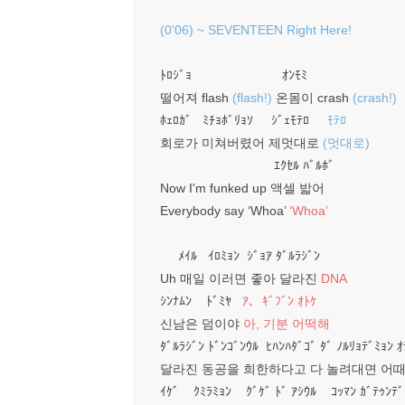
(0'06) ~ SEVENTEEN Right Here!
ﾄﾛｼﾞｮ ｵﾝﾓﾐ
떨어져 flash
(flash!)
온몸이 crash
(crash!)
ﾎｪﾛｶﾞ ﾐﾁｮﾎﾞﾘｮｿ ｼﾞｪﾓﾃﾛ
ﾓﾃﾛ
회로가 미쳐버렸어 제멋대로
(멋대로)
ｴｸｾﾙ ﾊﾞﾙﾎﾞ
Now I'm funked up 액셀 밟어
Everybody say ‘Whoa’
‘Whoa’
ﾒｲﾙ ｲﾛﾐｮﾝ ｼﾞｮｱ ﾀﾞﾙﾗｼﾞﾝ
Uh 매일 이러면 좋아 달라진
DNA
ｼﾝﾅﾑﾝ ﾄﾞﾐﾔ
ｱ､ ｷﾞﾌﾞﾝ ｵﾄｹ
신남은 덤이야
아, 기분 어떡해
ﾀﾞﾙﾗｼﾞﾝ ﾄﾞﾝｺﾞﾝｳﾙ ﾋﾊﾝﾊﾀﾞｺﾞ ﾀﾞ ﾉﾙﾘｮﾃﾞﾐｮﾝ ｵ
달라진 동공을 희한하다고 다 놀려대면 어
ｲｹﾞ ｸﾐﾗﾐｮﾝ ｸﾞｹﾞ ﾄﾞ ｱｼｳﾙ ｺｯﾏﾝ ｶﾞﾃｩﾝﾃﾞ