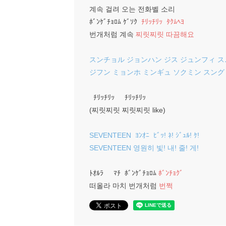
계속 걸려 오는 전화벨 소리
ﾎﾞﾝｹﾞﾁｮﾛﾑ ｹﾞｿｸ
ﾁﾘｯﾁﾘｯ ﾀｸﾑﾍﾖ
번개처럼 계속
찌릿찌릿 따끔해요
スンチョル ジョンハン ジス ジュンフィ ス
ジフン ミョンホ ミンギュ ソクミン スング
ﾁﾘｯﾁﾘｯ ﾁﾘｯﾁﾘｯ
(찌릿찌릿 찌릿찌릿 like)
SEVENTEEN ﾖﾝｵﾆ ﾋﾞｯ! ﾈ! ｼﾞｭﾙ! ｹ!
SEVENTEEN 영원히 빛! 내! 줄! 게!
ﾄｵﾙﾗ ﾏﾁ ﾎﾞﾝｹﾞﾁｮﾛﾑ
ﾎﾞﾝﾁｮｸﾞ
떠올라 마치 번개처럼
번쩍