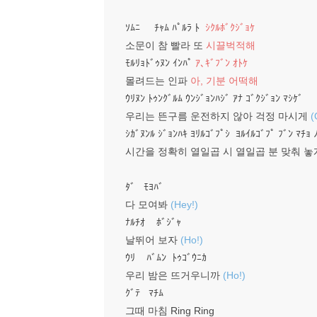
ｿﾑﾆ ﾁｬﾑ ﾊﾟﾙﾗ ﾄ
ｼｸﾙﾎﾞｸｼﾞｮｹ
소문이 참 빨라 또
시끌벅적해
ﾓﾙﾘｮﾄﾞｩﾇﾝ ｲﾝﾊﾟ
ｱ､ｷﾞﾌﾞﾝ ｵﾄｹ
몰려드는 인파
아, 기분 어떡해
ｳﾘﾇﾝ ﾄｩﾝｸﾞﾙﾑ ｳﾝｼﾞｮﾝﾊｼﾞ ｱﾅ ｺﾞｸｼﾞｮﾝ ﾏｼｹﾞ
우리는 뜬구름 운전하지 않아 걱정 마시게
(
ｼｶﾞﾇﾝﾙ ｼﾞｮﾝﾊｷ ﾖﾘﾙｺﾞﾌﾟｼ ﾖﾙｲﾙｺﾞﾌﾟ ﾌﾞﾝ ﾏﾁｮ 
시간을 정확히 열일곱 시 열일곱 분 맞춰 놓
ﾀﾞ ﾓﾖﾊﾞ
다 모여봐
(Hey!)
ﾅﾙﾁｵ ﾎﾞｼﾞｬ
날뛰어 보자
(Ho!)
ｳﾘ ﾊﾞﾑﾝ ﾄｩｺﾞｳﾆｶ
우리 밤은 뜨거우니까
(Ho!)
ｸﾞﾃ ﾏﾁﾑ
그때 마침 Ring Ring