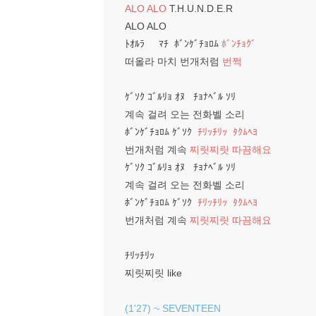
ALO ALO
T.H.U.N.D.E.R
ALO ALO
ﾄｵﾙﾗ ﾏﾁ ﾎﾞﾝｹﾞﾁｮﾛﾑ
ﾎﾞﾝﾁｮｸﾞ
떠올라 마치 번개처럼
번쩍
ｹﾞｿｸ ｺﾞﾙﾘｮ ｵﾇ ﾁｮﾅﾍﾞﾙ ｿﾘ
계속 걸려 오는 전화벨 소리
ﾎﾞﾝｹﾞﾁｮﾛﾑ ｹﾞｿｸ
ﾁﾘｯﾁﾘｯ ﾀｸﾑﾍﾖ
번개처럼 계속
찌릿찌릿 따끔해요
ｹﾞｿｸ ｺﾞﾙﾘｮ ｵﾇ ﾁｮﾅﾍﾞﾙ ｿﾘ
계속 걸려 오는 전화벨 소리
ﾎﾞﾝｹﾞﾁｮﾛﾑ ｹﾞｿｸ
ﾁﾘｯﾁﾘｯ ﾀｸﾑﾍﾖ
번개처럼 계속
찌릿찌릿 따끔해요
ﾁﾘｯﾁﾘｯ
찌릿찌릿 like
(1'27) ~ SEVENTEEN