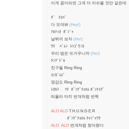
이게 꿈이라면 그게 더 아쉬울 것만 같은데
ﾀﾞ ﾓﾖﾊﾞ
다 모여봐
(Hey!)
ﾅﾙﾃｨｵ ﾎﾞｼﾞｬ
날뛰어 보자
(Ho!)
ｳﾘ ﾊﾞﾑﾝ ﾄｩｺﾞｳﾆｶ
우리 밤은 뜨거우니까
(Ho!)
ﾁﾝｸﾞﾄﾞﾙ
친구들 Ring Ring
ﾖﾝｶﾞﾑﾄﾞ
영감도 Ring Ring
ﾄｵﾙﾗ ﾏﾁ ﾎﾞﾝｹﾞﾁｮﾛﾑ ﾎﾞﾝﾁｮｸﾞ
떠올라 마치 번개처럼 번쩍
ALO ALO
T.H.U.N.D.E.R
ﾎﾞﾝｹﾞﾁｮﾛﾑ ﾁｬｼﾞｬﾜﾀ
ALO ALO
번개처럼 찾아왔다